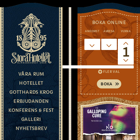
BOKA ONLINE
ANKOMST
AVRESA
VUXNA
BOENDEPA
1
FÖR
FLER VAL
VÅRA RUM
2
HOTELLET
GOTTHARDS KROG
MED
ERBJUDANDEN
KONFERENS & FEST
KERAMIKW
GALLERI
NYHETSBREV
HOS