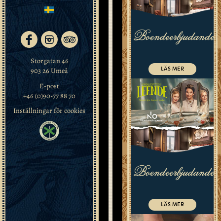
LERA
Boendeerbjudande
MERA
Storgatan 46
LÄS MER
903 26 Umeå
E-post
DELA
+46 (0)90-77 88 70
Inställningar för cookies
E-
POST
Byt
vardagen
Boendeerbjudande
mot
lera,
skaparglädje
och
LÄS MER
tid