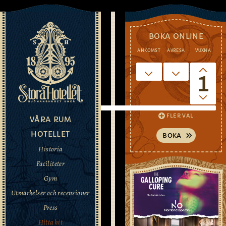
BOKA ONLINE
ANKOMST
AVRESA
VUXNA
HITTA
1
HIT
FLER VAL
VÅRA RUM
Stora
HOTELLET
hotellet
Historia
i
Umeå
Faciliteter
är
Gym
beläget
Utmärkelser och recensioner
i
kärnan
Press
va
Hitta hit