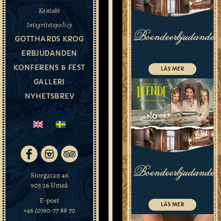
centrum,
Kontakt
vid
vackra
Integritetspolicy
Boendeerbjudande
Umeälv.
GOTTHARDS KROG
ERBJUDANDEN
Från
flygplatsen:
KONFERENS & FEST
LÄS MER
GALLERI
Taxi,
NYHETSBREV
ca
10
min
till
hotellet,
pris
175-
Boendeerbjudande
220kr.
Storgatan 46
Flygbuss,
903 26 Umeå
15-
E-post
20
LÄS MER
+46 (0)90-77 88 70
min