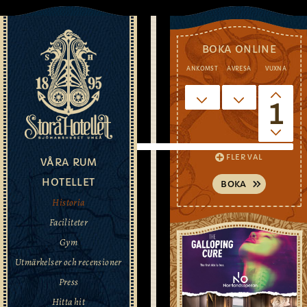
BOKA ONLINE
ANKOMST
AVRESA
VUXNA
HISTORIA
VÅR
1
HISTORIA
FLER VAL
VÅRA RUM
–
HOTELLET
Historia
ETT
Faciliteter
Gym
HOTELL
Utmärkelser och recensioner
Press
FÖR
Hitta hit