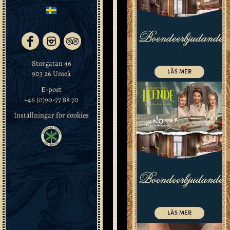
Sommarnattens
leende
till
Boendeerbjudande
Norrlandsoperan
–
Stephen
Storgatan 46
LÄS MER
903 26 Umeå
Sondheims
älskade
E-post
musikal
+46 (0)90-77 88 70
inspirerad
Inställningar för cookies
av
Ingmar
Bergmans
klassiska
film.
Boendeerbjudande
En
elegant
och
humoristisk
LÄS MER
berättelse