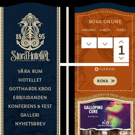
BOKA ONLINE
ANKOMST
AVRESA
VUXNA
BOENDEERB
1
DELA
FLER VAL
VÅRA RUM
HOTELLET
E-
GOTTHARDS KROG
POST
ERBJUDANDEN
I
KONFERENS & FEST
november
GALLERI
och
NYHETSBREV
december
kommer