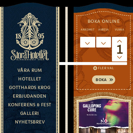
BOKA ONLINE
ANKOMST
AVRESA
VUXNA
NAEZÉNS
1
BIBLIOTEK
FLER VAL
VÅRA RUM
HOTELLET
Næzéns
GOTTHARDS KROG
bibliotek
ERBJUDANDEN
–
KONFERENS & FEST
en
mysig
GALLERI
oas
NYHETSBREV
för