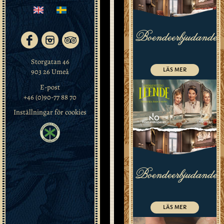
våra
hotellgäster
med
Boendeerbjudande
både
bekväma
soffor,
Storgatan 46
fotöljer
LÄS MER
903 26 Umeå
och
E-post
bord
+46 (0)90-77 88 70
för
arbete.
Inställningar för cookies
Här
kan
du
slå
dig
Boendeerbjudande
ner
närhelst
du
vill
LÄS MER
under